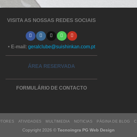
VISITA AS NOSSAS REDES SOCIAIS
• E-mail:
geralclube@suishinkan.com.pt
ÁREA RESERVADA
FORMULÁRIO DE CONTACTO
UTORES
ATIVIDADES
MULTIMEDIA
NOTICIAS
PÁGINA DE BLOG
C
Copyright 2026 ©
Tecnoingra PG Web Design