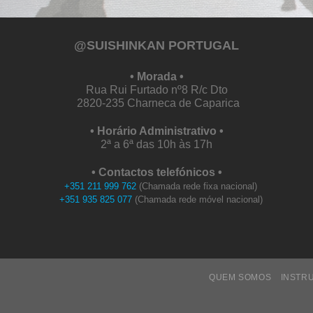
@SUISHINKAN PORTUGAL
• Morada •
Rua Rui Furtado nº8 R/c Dto
2820-235 Charneca de Caparica
• Horário Administrativo •
2ª a 6ª das 10h às 17h
• Contactos telefónicos •
+351 211 999 762
(Chamada rede fixa nacional)
+351 935 825 077
(Chamada rede móvel nacional)
QUEM SOMOS
INSTR