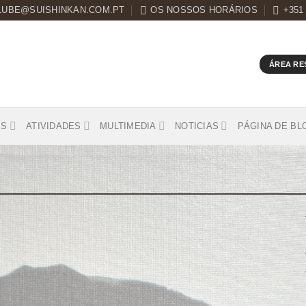
LUBE@SUISHINKAN.COM.PT
OS NOSSOS HORÁRIOS
+351
ÁREA RE
ES
ATIVIDADES
MULTIMEDIA
NOTICIAS
PÁGINA DE BL