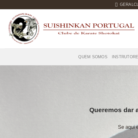
Skip
GERALC
to
content
QUEM SOMOS
INSTRUTOR
Queremos dar a 
Se aqui e