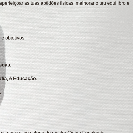
perfeiçoar as tuas aptidões físicas, melhorar o teu equilibro e
e objetivos.
soas.
ofia, é Educação.
.
mi, por sua vez aluno do mestre Gichin Funakoshi.