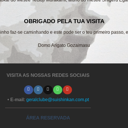
OBRIGADO PELA TUA VISITA
minho faz-se caminhando e este pode ser o teu primeiro passo,
Domo Arigato Gozaimasu
VISITA AS NOSSAS REDES SOCIAIS
• E-mail:
geralclube@suishinkan.com.pt
ÁREA RESERVADA