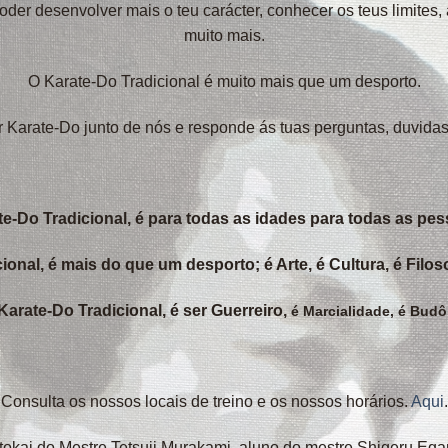
der desenvolver mais o teu carácter, conhecer os teus limites, a
muito mais.
O Karate-Do Tradicional é muito mais que um desporto.
r Karate-Do junto de nós e responde ás tuas perguntas, duvidas 
te-Do Tradicional, é para todas as idades para todas as pes
ional, é mais do que um desporto; é Arte, é Cultura, é Filos
Karate-Do Tradicional, é ser Guerreiro,
é Marcialidade,
é Budô
Consulta os nossos locais de treino e os nossos horários.
Aqui
.
okai do Mestre Tetsuji Murakami, aluno do mestre Shigeru Ega