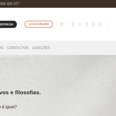
 935 825 077
LOJA ONLINE
SERVADA
OG
CONTACTOS
LIGAÇÕES
os e filosofias.
e é igual?