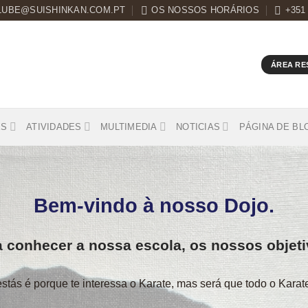
LUBE@SUISHINKAN.COM.PT
OS NOSSOS HORÁRIOS
+351
ÁREA RE
ES
ATIVIDADES
MULTIMEDIA
NOTICIAS
PÁGINA DE BL
Bem-vindo à nosso Dojo.
conhecer a nossa escola, os nossos objetiv
stás é porque te interessa o Karate, mas será que todo o Karat