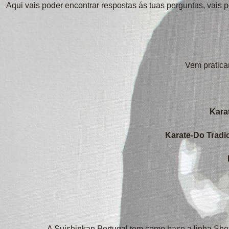
Aqui vais poder encontrar respostas ás tuas perguntas, vais po
Vem pratica
Kara
Karate-Do Tradic
A Suishinkan Portugal tem como base a linha Shot