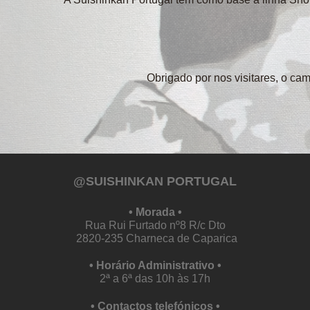
Obrigado por nos visitares, o ca
@SUISHINKAN PORTUGAL
• Morada •
Rua Rui Furtado nº8 R/c Dto
2820-235 Charneca de Caparica
• Horário Administrativo •
2ª a 6ª das 10h às 17h
• Contactos telefónicos •